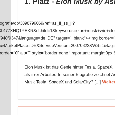
1. Platz -
Elon Musk
by As
rafie/dp/3898799069/ref=as_li_ss_il?
1REKR&dchild=1&keywords=elon+musk+wie+elon+musk
7948f9347&language=de_DE" target="_blank"><img border=
rketPlace=DE&ServiceVersion=20070822&WS=1&tag=projef
er="0" alt="" style="border:none !important; margin:0px !i
Elon Musk ist das Genie hinter Tesla, SpaceX, P
als irrer Arbeiter. In seiner Biografie zeichn
Musk Tesla, SpaceX und SolarCity? [...]
Weite