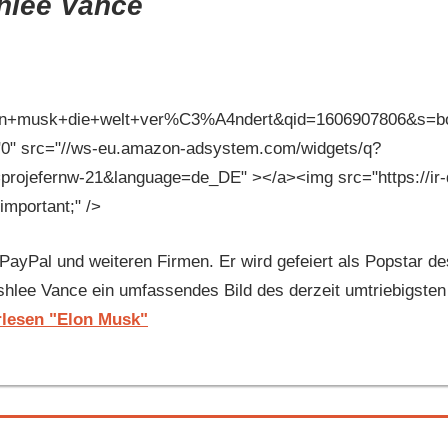
hlee Vance
+die+welt+ver%C3%A4ndert&qid=1606907806&s=books&
"0" src="//ws-eu.amazon-adsystem.com/widgets/q?
ernw-21&language=de_DE" ></a><img src="https://ir-de
mportant;" />
ayPal und weiteren Firmen. Er wird gefeiert als Popstar des
et Ashlee Vance ein umfassendes Bild des derzeit umtriebigst
rlesen "Elon Musk"