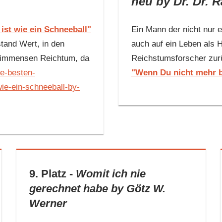
neu
by Dr. Dr. 
ist wie ein Schneeball"
Ein Mann der nicht nur e
stand Wert, in den
auch auf ein Leben als H
uf immensen Reichtum, da
Reichstumsforscher zurü
ie-besten-
"Wenn Du nicht mehr b
wie-ein-schneeball-by-
9. Platz -
Womit ich nie
gerechnet habe
by Götz W.
Werner