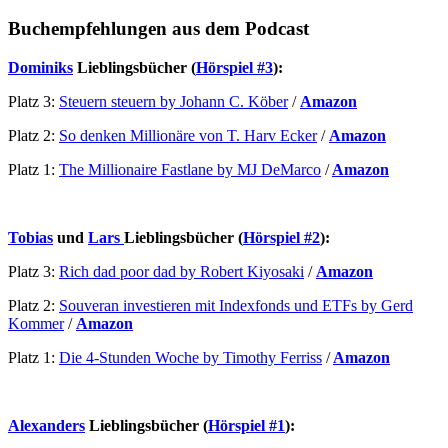
Buchempfehlungen aus dem Podcast
Dominiks
Lieblingsbücher (
Hörspiel #3
):
Platz 3:
Steuern steuern by Johann C. Köber
/
Amazon
Platz 2:
So denken Millionäre von T. Harv Ecker
/
Amazon
Platz 1:
The Millionaire Fastlane by MJ DeMarco
/
Amazon
Tobias
und
Lars
Lieblingsbücher (
Hörspiel #2
):
Platz 3:
Rich dad poor dad by Robert Kiyosaki
/
Amazon
Platz 2:
Souveran investieren mit Indexfonds und ETFs by Gerd
Kommer
/
Amazon
Platz 1:
Die 4-Stunden Woche by Timothy Ferriss
/
Amazon
Alexanders
Lieblingsbücher (
Hörspiel #1
):