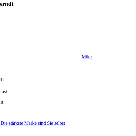
Berndt
Mike
t:
nnst
rt
ie stärkste Marke sind Sie selbst