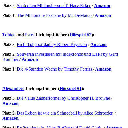
Platz 2:
So denken Millionäre von T. Harv Ecker
/
Amazon
Platz 1:
The Millionaire Fastlane by MJ DeMarco
/
Amazon
Tobias
und
Lars
Lieblingsbücher (
Hörspiel #2
):
Platz 3:
Rich dad poor dad by Robert Kiyosaki
/
Amazon
Platz 2:
Souveran investieren mit Indexfonds und ETFs by Gerd
Kommer
/
Amazon
Platz 1:
Die 4-Stunden Woche by Timothy Ferriss
/
Amazon
Alexanders
Lieblingsbücher (
Hörspiel #1
):
Platz 3:
Die Value Zauberformel by Christopher H. Browne
/
Amazon
Platz 2:
Das Leben ist wie ein Schneeball by Alice Schroeder
/
Amazon
Platz 1:
Buffettology by Mary Buffett und David Clark
/
Amazon