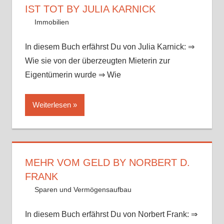
IST TOT BY JULIA KARNICK
12. August 2017
Mike
Immobilien
In diesem Buch erfährst Du von Julia Karnick: ⇒
Wie sie von der überzeugten Mieterin zur
Eigentümerin wurde ⇒ Wie
Weiterlesen
MEHR VOM GELD BY NORBERT D.
FRANK
12. August 2017
Mike
Sparen und Vermögensaufbau
In diesem Buch erfährst Du von Norbert Frank: ⇒