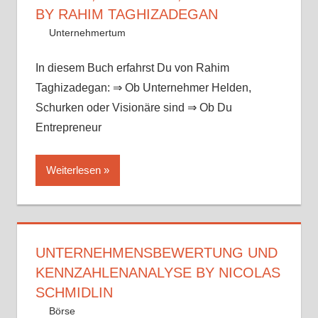
BY RAHIM TAGHIZADEGAN
13. August 2017
Mike
Unternehmertum
In diesem Buch erfahrst Du von Rahim
Taghizadegan: ⇒ Ob Unternehmer Helden,
Schurken oder Visionäre sind ⇒ Ob Du
Entrepreneur
Weiterlesen
UNTERNEHMENSBEWERTUNG UND
KENNZAHLENANALYSE BY NICOLAS
SCHMIDLIN
13. August 2017
Mike
Börse